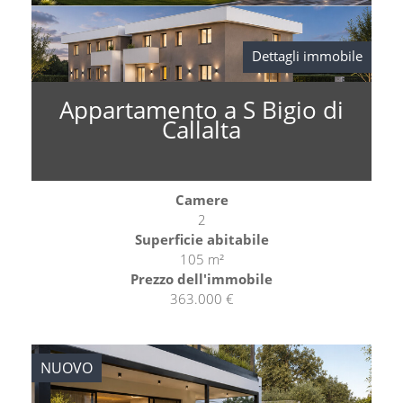
Dettagli immobile
Appartamento a S Bigio di
Callalta
Camere
2
Superficie abitabile
105 m²
Prezzo dell'immobile
363.000 €
NUOVO