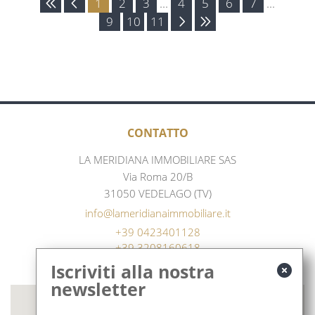
1
2
3
...
4
5
6
7
...
9
10
11
CONTATTO
LA MERIDIANA IMMOBILIARE SAS
Via Roma 20/B
31050 VEDELAGO (TV)
info@lameridianaimmobiliare.it
+39 0423401128
+39 3208160618
DOVE SIAMO
Iscriviti alla nostra
newsletter