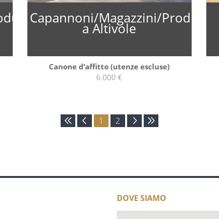
oduzione
Capannoni/Magazzini/Produzio
a Altivole
Canone d’affitto (utenze escluse)
6.000 €
1
2
DOVE SIAMO