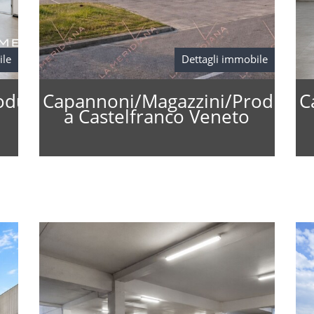
ile
Dettagli immobile
oduzione
Capannoni/Magazzini/Produzio
C
a Castelfranco Veneto