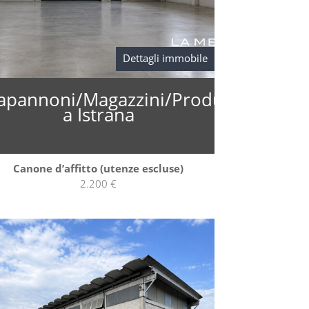
Dettagli immobile
ne
apannoni/Magazzini/Produzione
a Istrana
Canone d’affitto (utenze escluse)
2.200 €