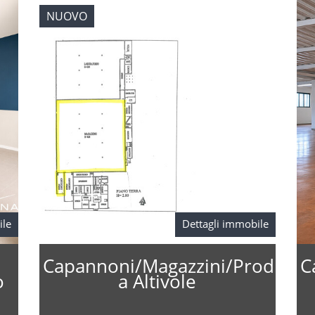
NUOVO
ile
Dettagli immobile
Capannoni/Magazzini/Produzio
C
o
a Altivole