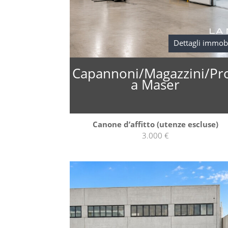
Dettagli immob
Capannoni/Magazzini/Pr
a Maser
Canone d’affitto (utenze escluse)
3.000 €