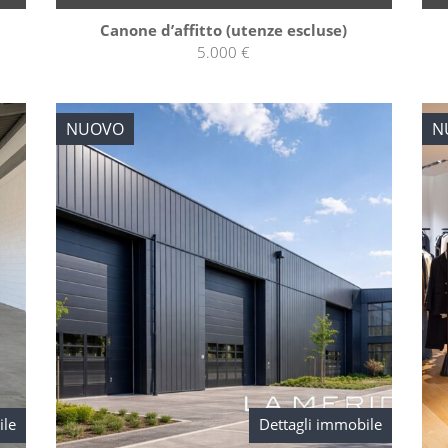
Canone d’affitto (utenze escluse)
5.000 €
NUOVO
N
ile
Dettagli immobile