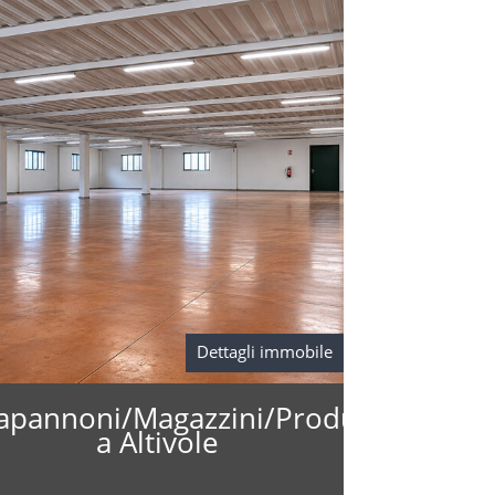
Dettagli immobile
ne
apannoni/Magazzini/Produzione
a Altivole