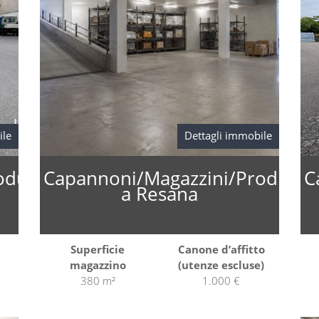
ile
Dettagli immobile
oduzione
Capannoni/Magazzini/Produzio
C
a Resana
Superficie
Canone d’affitto
magazzino
(utenze escluse)
380 m²
1.000 €