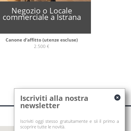
ne
Negozio o Locale
commerciale a Istrana
Canone d’affitto (utenze escluse)
2.500 €
Iscriviti alla nostra
newsletter
Iscriviti oggi stesso gratuitamente e sii il primo a
scoprire tutte le novità.