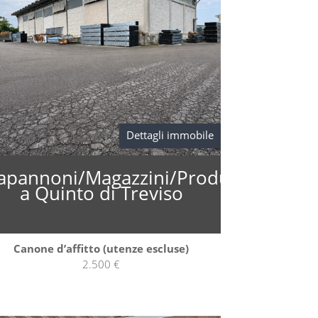
Dettagli immobile
ne
apannoni/Magazzini/Produzione
a Quinto di Treviso
Canone d’affitto (utenze escluse)
2.500 €