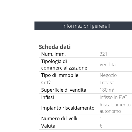
Informazioni generali
Scheda dati
Num. imm.
321
Tipologia di
Vendita
commercializzazione
Tipo di immobile
Negozio
Città
Treviso
Superficie di vendita
180 m²
Infissi
Infisso in PVC
Riscaldamento
Impianto riscaldamento
autonomo
Numero di livelli
1
Valuta
€