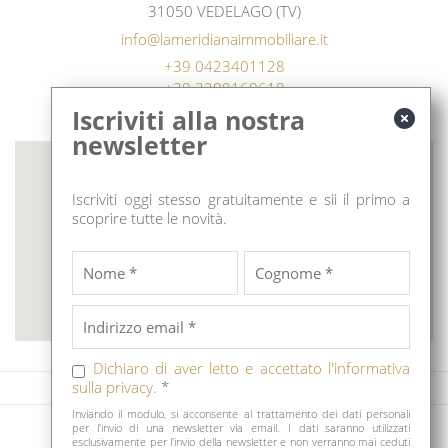
31050 VEDELAGO (TV)
info@lameridianaimmobiliare.it
+39 0423401128
+39 3208160618
Iscriviti alla nostra
DOVE SIAMO
newsletter
Iscriviti oggi stesso gratuitamente e sii il primo a
scoprire tutte le novità.
Dichiaro di aver letto e accettato l'informativa
sulla privacy.
*
Impronta
Protezione dati
Inviando il modulo, si acconsente al trattamento dei dati personali
per l'invio di una newsletter via email. I dati saranno utilizzati
LA MERIDIANA IMMOBILIARE - COPYRIGHT 2026
esclusivamente per l'invio della newsletter e non verranno mai ceduti