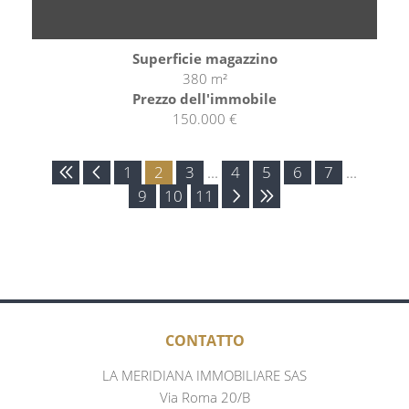
Superficie magazzino
380 m²
Prezzo dell'immobile
150.000 €
1
2
3
...
4
5
6
7
...
9
10
11
CONTATTO
LA MERIDIANA IMMOBILIARE SAS
Via Roma 20/B